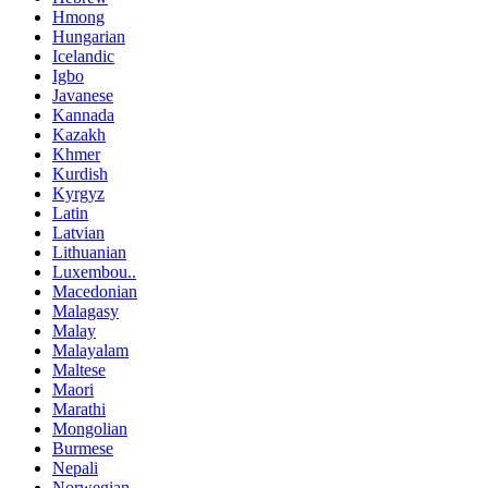
Hmong
Hungarian
Icelandic
Igbo
Javanese
Kannada
Kazakh
Khmer
Kurdish
Kyrgyz
Latin
Latvian
Lithuanian
Luxembou..
Macedonian
Malagasy
Malay
Malayalam
Maltese
Maori
Marathi
Mongolian
Burmese
Nepali
Norwegian