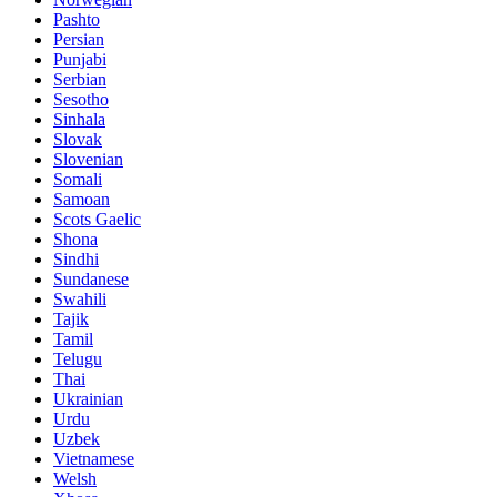
Pashto
Persian
Punjabi
Serbian
Sesotho
Sinhala
Slovak
Slovenian
Somali
Samoan
Scots Gaelic
Shona
Sindhi
Sundanese
Swahili
Tajik
Tamil
Telugu
Thai
Ukrainian
Urdu
Uzbek
Vietnamese
Welsh