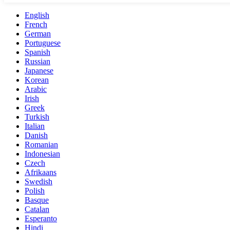
English
French
German
Portuguese
Spanish
Russian
Japanese
Korean
Arabic
Irish
Greek
Turkish
Italian
Danish
Romanian
Indonesian
Czech
Afrikaans
Swedish
Polish
Basque
Catalan
Esperanto
Hindi